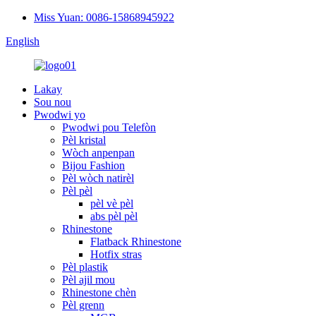
Miss Yuan: 0086-15868945922
English
Lakay
Sou nou
Pwodwi yo
Pwodwi pou Telefòn
Pèl kristal
Wòch anpenpan
Bijou Fashion
Pèl wòch natirèl
Pèl pèl
pèl vè pèl
abs pèl pèl
Rhinestone
Flatback Rhinestone
Hotfix stras
Pèl plastik
Pèl ajil mou
Rhinestone chèn
Pèl grenn