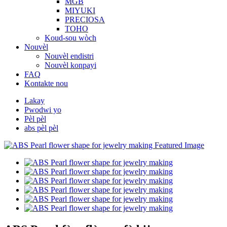
MGB
MIYUKI
PRECIOSA
TOHO
Koud-sou wòch
Nouvèl
Nouvèl endistri
Nouvèl konpayi
FAQ
Kontakte nou
Lakay
Pwodwi yo
Pèl pèl
abs pèl pèl