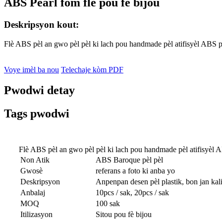
ABS Pearl fòm flè pou fè bijou
Deskripsyon kout:
Flè ABS pèl an gwo pèl pèl ki lach pou handmade pèl atifisyèl ABS p
Voye imèl ba nou
Telechaje kòm PDF
Pwodwi detay
Tags pwodwi
Flè ABS pèl an gwo pèl pèl ki lach pou handmade pèl atifisyèl A
Non Atik
ABS Baroque pèl pèl
Gwosè
referans a foto ki anba yo
Deskripsyon
Anpenpan desen pèl plastik, bon jan kal
Anbalaj
10pcs / sak, 20pcs / sak
MOQ
100 sak
Itilizasyon
Sitou pou fè bijou