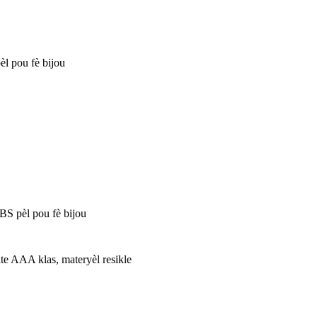
èl pou fè bijou
BS pèl pou fè bijou
ite AAA klas, materyèl resikle