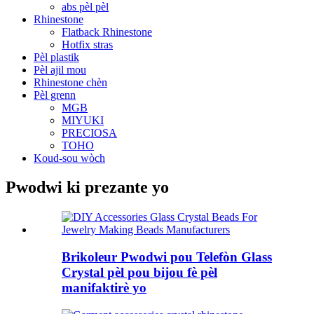
abs pèl pèl
Rhinestone
Flatback Rhinestone
Hotfix stras
Pèl plastik
Pèl ajil mou
Rhinestone chèn
Pèl grenn
MGB
MIYUKI
PRECIOSA
TOHO
Koud-sou wòch
Pwodwi ki prezante yo
Brikoleur Pwodwi pou Telefòn Glass
Crystal pèl pou bijou fè pèl
manifaktirè yo