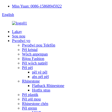
Miss Yuan: 0086-15868945922
English
Lakay
Sou nou
Pwodwi yo
Pwodwi pou Telefòn
Pèl kristal
Wòch anpenpan
Bijou Fashion
Pèl wòch natirèl
Pèl pèl
pèl vè pèl
abs pèl pèl
Rhinestone
Flatback Rhinestone
Hotfix stras
Pèl plastik
Pèl ajil mou
Rhinestone chèn
Pèl grenn