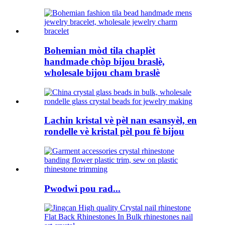
Bohemian mòd tila chaplèt
handmade chòp bijou braslè,
wholesale bijou cham braslè
Lachin kristal vè pèl nan esansyèl, en
rondelle vè kristal pèl pou fè bijou
Pwodwi pou rad...