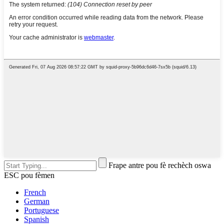
Frape antre pou fè rechèch oswa
ESC pou fèmen
French
German
Portuguese
Spanish