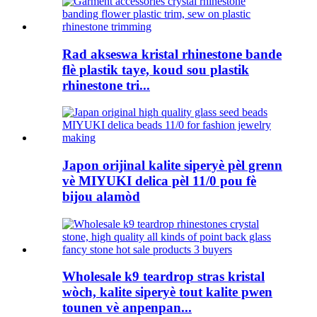
Rad akseswa kristal rhinestone bande
flè plastik taye, koud sou plastik
rhinestone tri...
Japon orijinal kalite siperyè pèl grenn
vè MIYUKI delica pèl 11/0 pou fè
bijou alamòd
Wholesale k9 teardrop stras kristal
wòch, kalite siperyè tout kalite pwen
tounen vè anpenpan...