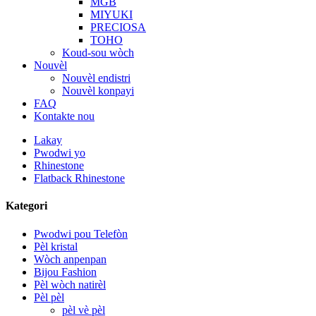
MGB
MIYUKI
PRECIOSA
TOHO
Koud-sou wòch
Nouvèl
Nouvèl endistri
Nouvèl konpayi
FAQ
Kontakte nou
Lakay
Pwodwi yo
Rhinestone
Flatback Rhinestone
Kategori
Pwodwi pou Telefòn
Pèl kristal
Wòch anpenpan
Bijou Fashion
Pèl wòch natirèl
Pèl pèl
pèl vè pèl