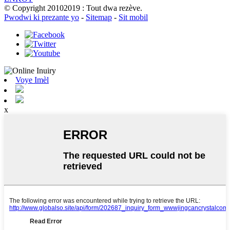
© Copyright 20102019 : Tout dwa rezève.
Pwodwi ki prezante yo
-
Sitemap
-
Sit mobil
Voye Imèl
x