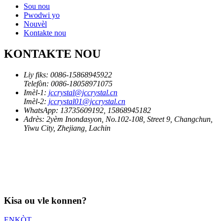
Sou nou
Pwodwi yo
Nouvèl
Kontakte nou
KONTAKTE NOU
Liy fiks:
0086-15868945922
Telefòn:
0086-18058971075
Imèl-1:
jccrystal@jccrystal.cn
Imèl-2:
jccrystal01@jccrystal.cn
WhatsApp:
13735609192, 15868945182
Adrès:
2yèm Inondasyon, No.102-108, Street 9, Changchun,
Yiwu City, Zhejiang, Lachin
Kisa ou vle konnen?
ENKÒT