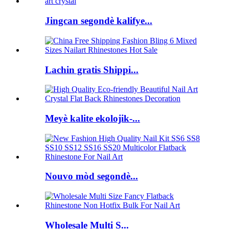
Jingcan segondè kalifye...
Lachin gratis Shippi...
Meyè kalite ekolojik-...
Nouvo mòd segondè...
Wholesale Multi S...