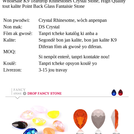
Wholesale K9 Teardrop Rhinestones Crystal Stone, High Quality
tout kalite Point Back Glass Fantaisie Stone
Non pwodwi:
Crystal Rhinesotne, wòch anpenpan
Non mak:
DS Crystal
Fòm ak gwosè:
Tanpri tcheke katalòg ki anba a
Kalite:
Segondè bon jan kalite, bon jan kalite K9
Diferan fòm ak gwosè yo diferan.
MOQ:
Si nenpòt enterè, tanpri kontakte nou!
Koulè:
Tanpri tcheke opsyon koulè yo
Livrezon:
3-15 jou travay