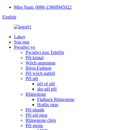
Miss Yuan: 0086-15868945922
English
Lakay
Sou nou
Pwodwi yo
Pwodwi pou Telefòn
Pèl kristal
Wòch anpenpan
Bijou Fashion
Pèl wòch natirèl
Pèl pèl
pèl vè pèl
abs pèl pèl
Rhinestone
Flatback Rhinestone
Hotfix stras
Pèl plastik
Pèl ajil mou
Rhinestone chèn
Pèl grenn