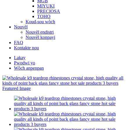
MGB
MIYUKI
PRECIOSA
TOHO
Koud-sou wòch
Nouvèl
Nouvèl endistri
Nouvèl konpayi
FAQ
Kontakte nou
Lakay
Pwodwi yo
Wòch anpenpan