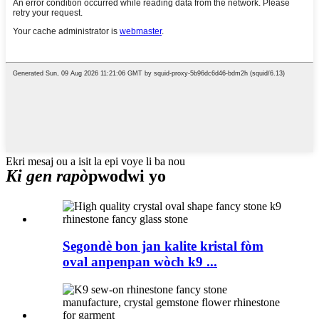
Ekri mesaj ou a isit la epi voye li ba nou
Ki gen rapò
pwodwi yo
Segondè bon jan kalite kristal fòm
oval anpenpan wòch k9 ...