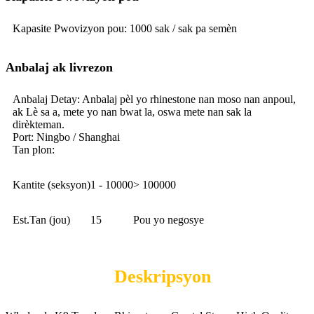
Kapasite Pwovizyon pou: 1000 sak / sak pa semèn
Anbalaj ak livrezon
Anbalaj Detay: Anbalaj pèl yo rhinestone nan moso nan anpoul,
ak Lè sa a, mete yo nan bwat la, oswa mete nan sak la
dirèkteman.
Port: Ningbo / Shanghai
Tan plon:
Kantite (seksyon)
1 - 10000
> 100000
Est.Tan (jou)
15
Pou yo negosye
Deskripsyon