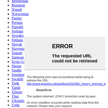
Mongolian
Burmese
Nepali
Norwegian
Pashto
Persian
Punjabi
Serbian
Sesotho
Sinhala
Slovak
Slovenian
Somali
Samoan
Scots Gaelic
Shona
Sindhi
Sundanese
Swahili
Tajik
Tamil
Telugu
Thai
Ukrainian
Urdu