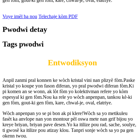
gen fòm, gout-ki gen fòm, kare, chwal-je, oval, elatriye.
Voye imèl ba nou
Telechaje kòm PDF
Pwodwi detay
Tags pwodwi
Entwodiksyon
Anpil zanmi pral konnen ke wòch kristal vini nan plizyè fòm.Paske
kristal yo koupe yon fason diferan, yo pral pwodwi diferan fòm.Ki
pi komen an se wonn, ak lòt fòm yo kolektivman refere yo kòm
espesyal ki gen fòm.Nou ka rele yo wòch anpenpan, tankou kè-ki
gen fòm, gout-ki gen fòm, kare, chwal-je, oval, elatriye.
Wòch anpenpan yo se pi bon ak pi klere!Wòch sa yo metikuleu
fasèt ka anvlope nan yon montour pèl oswa mete nan grif bijou yo
kreye briyan, briyan pave desen.Yo ka itilize pou rad, sache, soulye,
ti gwosè ka itilize pou atizay klou. Tanpri sonje wòch sa yo pa gen
okenn twou.