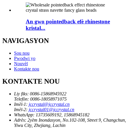
An gwo pointedback efè rhinestone
kristal...
NAVIGASYON
Sou nou
Pwodwi yo
Nouvèl
Kontakte nou
KONTAKTE NOU
Liy fiks:
0086-15868945922
Telefòn:
0086-18058971075
Imèl-1:
jccrystal@jccrystal.cn
Imèl-2:
jccrystal01@jccrystal.cn
WhatsApp:
13735609192, 15868945182
Adrès:
2yèm Inondasyon, No.102-108, Street 9, Changchun,
Yiwu City, Zhejiang, Lachin