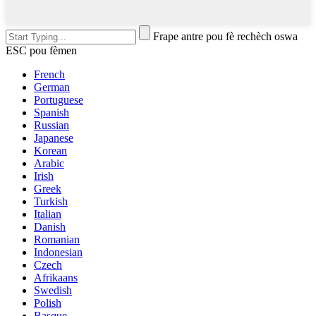
Frape antre pou fè rechèch oswa
ESC pou fèmen
French
German
Portuguese
Spanish
Russian
Japanese
Korean
Arabic
Irish
Greek
Turkish
Italian
Danish
Romanian
Indonesian
Czech
Afrikaans
Swedish
Polish
Basque