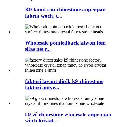
K9 koud-sou rhinestone anpenpan
fabrik wòch, c...
Wholesale pointedback sitwon fòm
sifas nèt r...
faktori lavant dirèk k9 rhinestone
faktori antye...
k9 vè rhinestone wholesale anpenpan
wòch kristal...