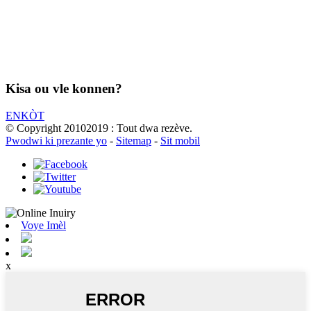
Kisa ou vle konnen?
ENKÒT
© Copyright 20102019 : Tout dwa rezève.
Pwodwi ki prezante yo
-
Sitemap
-
Sit mobil
Voye Imèl
x