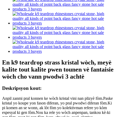
En k9 teardrop strass kristal wòch, meyè
kalite tout kalite pwen tounen vè fantaisie
wòch cho vann pwodwi 3 achtè
Deskripsyon kout:
Anpil zanmi pral konnen ke wòch kristal vini nan plizyè fòm.Paske
kristal yo koupe yon fason diferan, yo pral pwodwi diferan fòm.Ki
pi komen an se wonn, ak lòt fòm yo kolektivman refere yo kòm
espesyal ki gen fòm.Nou ka rele yo wòch anpenpan, tankou kè-ki