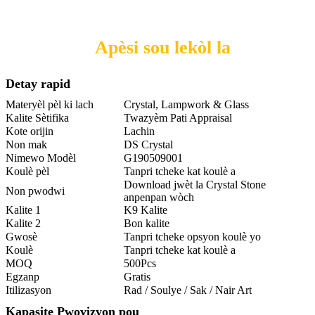
Apèsi sou lekòl la
Detay rapid
Materyèl pèl ki lach
Crystal, Lampwork & Glass
Kalite Sètifika
Twazyèm Pati Appraisal
Kote orijin
Lachin
Non mak
DS Crystal
Nimewo Modèl
G190509001
Koulè pèl
Tanpri tcheke kat koulè a
Download jwèt la Crystal Stone
Non pwodwi
anpenpan wòch
Kalite 1
K9 Kalite
Kalite 2
Bon kalite
Gwosè
Tanpri tcheke opsyon koulè yo
Koulè
Tanpri tcheke kat koulè a
MOQ
500Pcs
Egzanp
Gratis
Itilizasyon
Rad / Soulye / Sak / Nair Art
Kapasite Pwovizyon pou