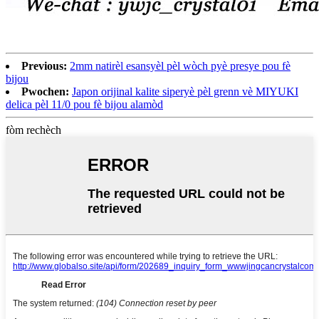
Previous:
2mm natirèl esansyèl pèl wòch pyè presye pou fè
bijou
Pwochen:
Japon orijinal kalite siperyè pèl grenn vè MIYUKI
delica pèl 11/0 pou fè bijou alamòd
fòm rechèch