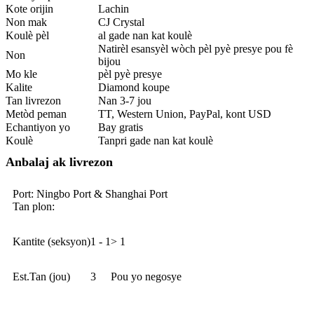
Kote orijin
Lachin
Non mak
CJ Crystal
Koulè pèl
al gade nan kat koulè
Natirèl esansyèl wòch pèl pyè presye pou fè
Non
bijou
Mo kle
pèl pyè presye
Kalite
Diamond koupe
Tan livrezon
Nan 3-7 jou
Metòd peman
TT, Western Union, PayPal, kont USD
Echantiyon yo
Bay gratis
Koulè
Tanpri gade nan kat koulè
Anbalaj ak livrezon
Port: Ningbo Port & Shanghai Port
Tan plon:
Kantite (seksyon)
1 - 1
> 1
Est.Tan (jou)
3
Pou yo negosye