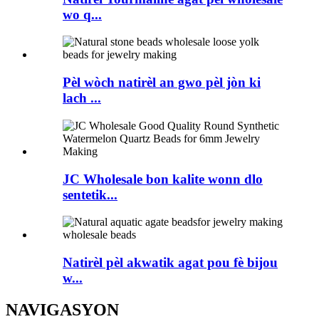
wo q...
Pèl wòch natirèl an gwo pèl jòn ki
lach ...
JC Wholesale bon kalite wonn dlo
sentetik...
Natirèl pèl akwatik agat pou fè bijou
w...
NAVIGASYON