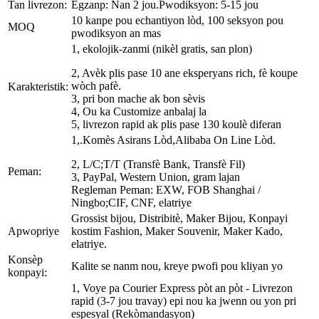
Tan livrezon:
Egzanp: Nan 2 jou.Pwodiksyon: 5-15 jou
10 kanpe pou echantiyon lòd, 100 seksyon pou
MOQ
pwodiksyon an mas
1, ekolojik-zanmi (nikèl gratis, san plon)
2, Avèk plis pase 10 ane eksperyans rich, fè koupe
wòch pafè.
Karakteristik:
3, pri bon mache ak bon sèvis
4, Ou ka Customize anbalaj la
5, livrezon rapid ak plis pase 130 koulè diferan
1,.Komès Asirans Lòd,Alibaba On Line Lòd.
2, L/C;T/T (Transfè Bank, Transfè Fil)
Peman:
3, PayPal, Western Union, gram lajan
Regleman Peman: EXW, FOB Shanghai /
Ningbo;CIF, CNF, elatriye
Grossist bijou, Distribitè, Maker Bijou, Konpayi
Apwopriye
kostim Fashion, Maker Souvenir, Maker Kado,
elatriye.
Konsèp
Kalite se nanm nou, kreye pwofi pou kliyan yo
konpayi:
1, Voye pa Courier Express pòt an pòt - Livrezon
rapid (3-7 jou travay) epi nou ka jwenn ou yon pri
espesyal (Rekòmandasyon)