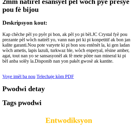
2mm natirèl esansyèl pèl wòch pyè presye
pou fè bijou
Deskripsyon kout:
Kap chèche pèl yo pyèr pi bon, ak pèl yo pi bèl.JC Crystal fyè pou
prezante pèl wòch natirèl yo, vann nan pri ki pi konpetitif ak bon jan
kalite garanti.Nou pote varyete ki pi bon sou entènèt la, ki gen ladan
wòch ametis, lapis lazuli, turkwaz ble, wòch enperyal, résine amber,
agat, tout nan yo se sansasyonèl ak fè mete pòtre nan mineral ki pi
bèl anba solèy la.Disponib nan yon pakèt gwosè ak kantite.
Voye imèl ba nou
Telechaje kòm PDF
Pwodwi detay
Tags pwodwi
Entwodiksyon