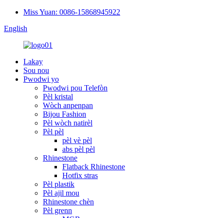
Miss Yuan: 0086-15868945922
English
Lakay
Sou nou
Pwodwi yo
Pwodwi pou Telefòn
Pèl kristal
Wòch anpenpan
Bijou Fashion
Pèl wòch natirèl
Pèl pèl
pèl vè pèl
abs pèl pèl
Rhinestone
Flatback Rhinestone
Hotfix stras
Pèl plastik
Pèl ajil mou
Rhinestone chèn
Pèl grenn