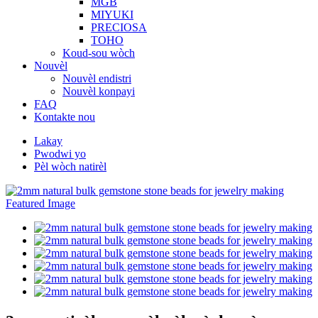
MGB
MIYUKI
PRECIOSA
TOHO
Koud-sou wòch
Nouvèl
Nouvèl endistri
Nouvèl konpayi
FAQ
Kontakte nou
Lakay
Pwodwi yo
Pèl wòch natirèl