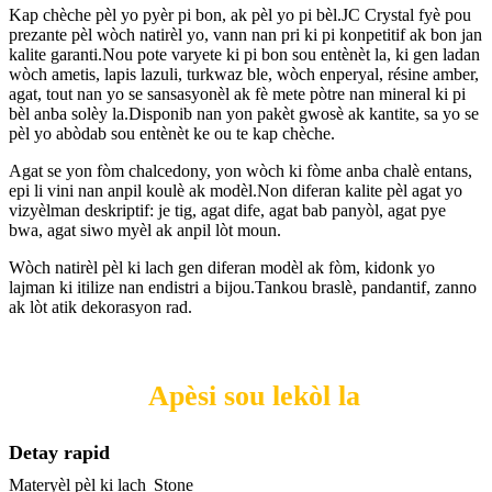
Kap chèche pèl yo pyèr pi bon, ak pèl yo pi bèl.JC Crystal fyè pou
prezante pèl wòch natirèl yo, vann nan pri ki pi konpetitif ak bon jan
kalite garanti.Nou pote varyete ki pi bon sou entènèt la, ki gen ladan
wòch ametis, lapis lazuli, turkwaz ble, wòch enperyal, résine amber,
agat, tout nan yo se sansasyonèl ak fè mete pòtre nan mineral ki pi
bèl anba solèy la.Disponib nan yon pakèt gwosè ak kantite, sa yo se
pèl yo abòdab sou entènèt ke ou te kap chèche.
Agat se yon fòm chalcedony, yon wòch ki fòme anba chalè entans,
epi li vini nan anpil koulè ak modèl.Non diferan kalite pèl agat yo
vizyèlman deskriptif: je tig, agat dife, agat bab panyòl, agat pye
bwa, agat siwo myèl ak anpil lòt moun.
Wòch natirèl pèl ki lach gen diferan modèl ak fòm, kidonk yo
lajman ki itilize nan endistri a bijou.Tankou braslè, pandantif, zanno
ak lòt atik dekorasyon rad.
Apèsi sou lekòl la
Detay rapid
Materyèl pèl ki lach
Stone