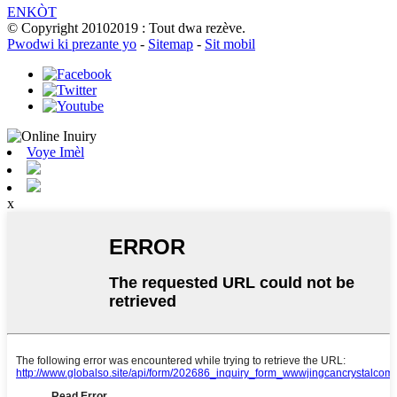
ENKÒT
© Copyright 20102019 : Tout dwa rezève.
Pwodwi ki prezante yo
-
Sitemap
-
Sit mobil
Voye Imèl
x