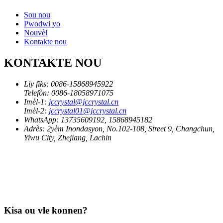
Sou nou
Pwodwi yo
Nouvèl
Kontakte nou
KONTAKTE NOU
Liy fiks:
0086-15868945922
Telefòn:
0086-18058971075
Imèl-1:
jccrystal@jccrystal.cn
Imèl-2:
jccrystal01@jccrystal.cn
WhatsApp:
13735609192, 15868945182
Adrès:
2yèm Inondasyon, No.102-108, Street 9, Changchun,
Yiwu City, Zhejiang, Lachin
Kisa ou vle konnen?