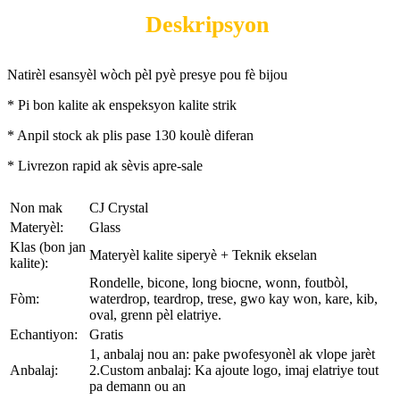
Deskripsyon
Natirèl esansyèl wòch pèl pyè presye pou fè bijou
* Pi bon kalite ak enspeksyon kalite strik
* Anpil stock ak plis pase 130 koulè diferan
* Livrezon rapid ak sèvis apre-sale
Non mak
CJ Crystal
Materyèl:
Glass
Klas (bon jan
Materyèl kalite siperyè + Teknik ekselan
kalite):
Rondelle, bicone, long biocne, wonn, foutbòl,
Fòm:
waterdrop, teardrop, trese, gwo kay won, kare, kib,
oval, grenn pèl elatriye.
Echantiyon:
Gratis
1, anbalaj nou an: pake pwofesyonèl ak vlope jarèt
Anbalaj:
2.Custom anbalaj: Ka ajoute logo, imaj elatriye tout
pa demann ou an