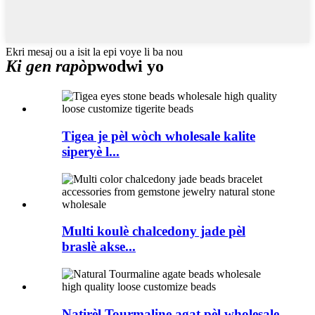
Ekri mesaj ou a isit la epi voye li ba nou
Ki gen rapò
pwodwi yo
Tigea je pèl wòch wholesale kalite
siperyè l...
Multi koulè chalcedony jade pèl
braslè akse...
Natirèl Tourmaline agat pèl wholesale