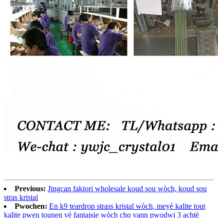
Previous:
Jingcan faktori wholesale koud sou wòch, koud sou
stras kristal
Pwochen:
En k9 teardrop strass kristal wòch, meyè kalite tout
kalite pwen tounen vè fantaisie wòch cho vann pwodwi 3 achtè