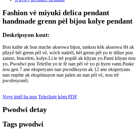
Fashion vè miyuki delica pendant
handmade grenn pèl bijou kolye pendant
Deskripsyon kout:
Bon kalite ak bon mache akseswa bijou, tankou kèk akseswa fèt ak
plizyè bèl grenn pèl vè, wòch natirèl, bèl grenn pèl yo te itilize pou
zanno, bracelets, kolye.Li te trè popilè ak kliyan yo.Pami kliyan nou
yo, Pwodwi pou Telefòn yo te fè nan pèl vè yo pi byen vann.Paske
nou gen 7 ane eksperyans nan pwodiksyon ak 12 ane eksperyans
nan enpòte ak ekspòtasyon nan jaden an nan pèl vè, nou trè
pwofesyonèl.
Voye imèl ba nou
Telechaje kòm PDF
Pwodwi detay
Tags pwodwi