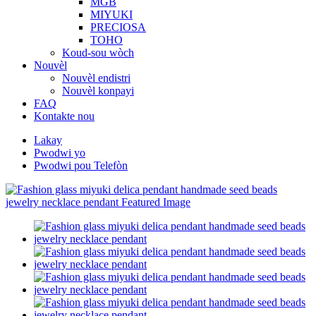
MGB
MIYUKI
PRECIOSA
TOHO
Koud-sou wòch
Nouvèl
Nouvèl endistri
Nouvèl konpayi
FAQ
Kontakte nou
Lakay
Pwodwi yo
Pwodwi pou Telefòn