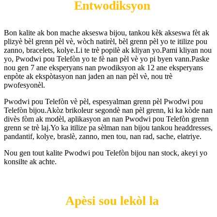
Entwodiksyon
Bon kalite ak bon mache akseswa bijou, tankou kèk akseswa fèt ak
plizyè bèl grenn pèl vè, wòch natirèl, bèl grenn pèl yo te itilize pou
zanno, bracelets, kolye.Li te trè popilè ak kliyan yo.Pami kliyan nou
yo, Pwodwi pou Telefòn yo te fè nan pèl vè yo pi byen vann.Paske
nou gen 7 ane eksperyans nan pwodiksyon ak 12 ane eksperyans
enpòte ak ekspòtasyon nan jaden an nan pèl vè, nou trè
pwofesyonèl.
Pwodwi pou Telefòn vè pèl, espesyalman grenn pèl Pwodwi pou
Telefòn bijou.Akòz brikoleur segondè nan pèl grenn, ki ka kòde nan
divès fòm ak modèl, aplikasyon an nan Pwodwi pou Telefòn grenn
grenn se trè laj.Yo ka itilize pa sèlman nan bijou tankou headdresses,
pandantif, kolye, braslè, zanno, men tou, nan rad, sache, elatriye.
Nou gen tout kalite Pwodwi pou Telefòn bijou nan stock, akeyi yo
konsilte ak achte.
Apèsi sou lekòl la