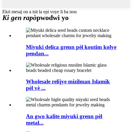
Ekri mesaj ou a isit la epi voye li ba nou
Ki gen rapò
pwodwi yo
Miyuki delica grenn pèl koutim kolye
pendan...
Wholesale relijye mizilman Islamik
pèl vè ...
An gwo kalite miyuki grenn pèl
metal...