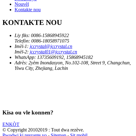
Nouvèl
Kontakte nou
KONTAKTE NOU
Liy fiks:
0086-15868945922
Telefòn:
0086-18058971075
Imèl-1:
jccrystal@jccrystal.cn
Imèl-2:
jccrystal01@jccrystal.cn
WhatsApp:
13735609192, 15868945182
Adrès:
2yèm Inondasyon, No.102-108, Street 9, Changchun,
Yiwu City, Zhejiang, Lachin
Kisa ou vle konnen?
ENKÒT
© Copyright 20102019 : Tout dwa rezève.
Pwodwi ki prezante yo
-
Sitemap
-
Sit mobil