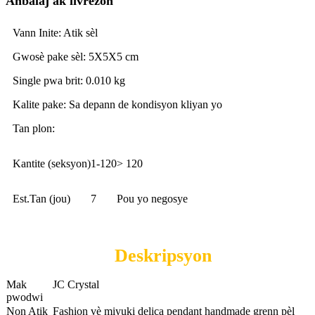
Anbalaj ak livrezon
Vann Inite: Atik sèl
Gwosè pake sèl: 5X5X5 cm
Single pwa brit: 0.010 kg
Kalite pake: Sa depann de kondisyon kliyan yo
Tan plon:
Kantite (seksyon)
1-120
> 120
Est.Tan (jou)
7
Pou yo negosye
Deskripsyon
Mak
JC Crystal
pwodwi
Non Atik
Fashion vè miyuki delica pendant handmade grenn pèl