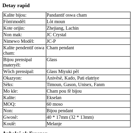
Detay rapid
Kalite bijou:
Pandantif oswa cham
Fòm\modèl:
Lòt moun
Kote orijin:
Zhejiang, Lachin
Non mak:
JC Crystal
Nimewo Modèl:
JC-P
Kalite pendentif oswa
Cham pendant
cham:
Bijou prensipal
Glass
materyèl:
Wòch prensipal:
Glass Miyuki pèl
Okazyon:
Anivèsè, Kado, Pati elatriye
Sèks:
Timoun, Gason, Unisex, Fanm
Mo kle:
Cham pou fè bijou
Kalite:
Ekselan
MOQ:
60 moso
Non:
Bijou pendant
Gwosè:
40 * 17mm (32 * 13mm)
Koulè:
Melanje