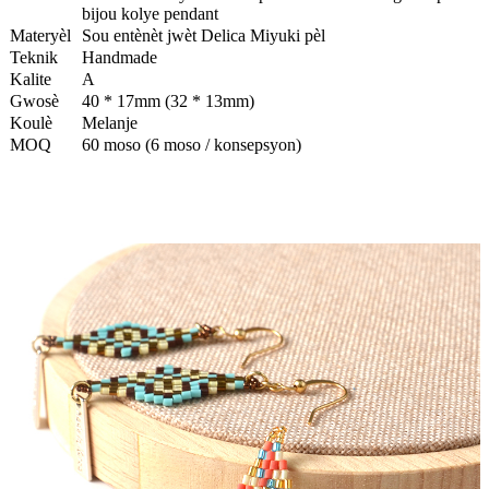
bijou kolye pendant
Materyèl
Sou entènèt jwèt Delica Miyuki pèl
Teknik
Handmade
Kalite
A
Gwosè
40 * 17mm (32 * 13mm)
Koulè
Melanje
MOQ
60 moso (6 moso / konsepsyon)