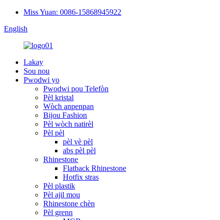
Miss Yuan: 0086-15868945922
English
Lakay
Sou nou
Pwodwi yo
Pwodwi pou Telefòn
Pèl kristal
Wòch anpenpan
Bijou Fashion
Pèl wòch natirèl
Pèl pèl
pèl vè pèl
abs pèl pèl
Rhinestone
Flatback Rhinestone
Hotfix stras
Pèl plastik
Pèl ajil mou
Rhinestone chèn
Pèl grenn