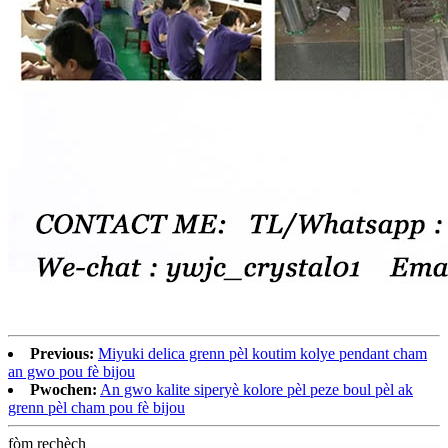
Previous:
Miyuki delica grenn pèl koutim kolye pendant cham
an gwo pou fè bijou
Pwochen:
An gwo kalite siperyè kolore pèl peze boul pèl ak
grenn pèl cham pou fè bijou
fòm rechèch