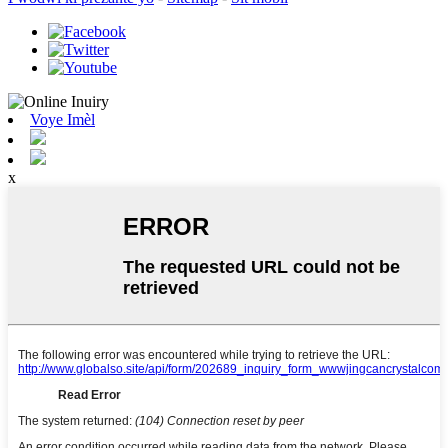
Voye Imèl
x