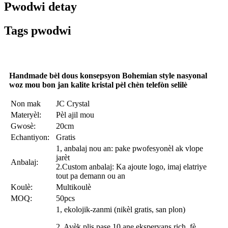
Pwodwi detay
Tags pwodwi
Handmade bèl dous konsepsyon Bohemian style nasyonal
woz mou bon jan kalite kristal pèl chèn telefòn selilè
Non mak
JC Crystal
Materyèl:
Pèl ajil mou
Gwosè:
20cm
Echantiyon:
Gratis
1, anbalaj nou an: pake pwofesyonèl ak vlope
jarèt
Anbalaj:
2.Custom anbalaj: Ka ajoute logo, imaj elatriye
tout pa demann ou an
Koulè:
Multikoulè
MOQ:
50pcs
1, ekolojik-zanmi (nikèl gratis, san plon)
2, Avèk plis pase 10 ane eksperyans rich, fè