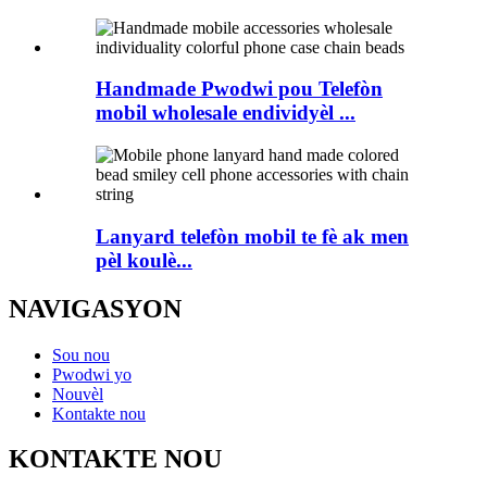
Handmade Pwodwi pou Telefòn
mobil wholesale endividyèl ...
Lanyard telefòn mobil te fè ak men
pèl koulè...
NAVIGASYON
Sou nou
Pwodwi yo
Nouvèl
Kontakte nou
KONTAKTE NOU