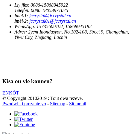
Liy fiks:
0086-15868945922
Telefòn:
0086-18058971075
Imèl-1:
jccrystal@jccrystal.cn
Imèl-2:
jccrystal01@jccrystal.cn
WhatsApp:
13735609192, 15868945182
Adrès:
2yèm Inondasyon, No.102-108, Street 9, Changchun,
Yiwu City, Zhejiang, Lachin
Kisa ou vle konnen?
ENKÒT
© Copyright 20102019 : Tout dwa rezève.
Pwodwi ki prezante yo
-
Sitemap
-
Sit mobil