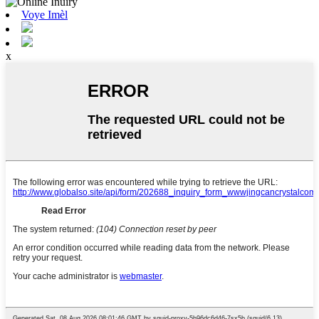
Voye Imèl
x