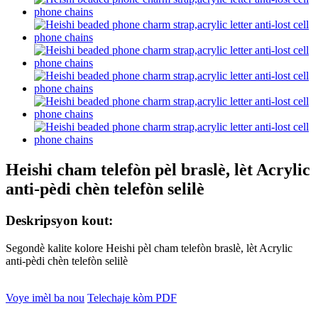
Heishi cham telefòn pèl braslè, lèt Acrylic
anti-pèdi chèn telefòn selilè
Deskripsyon kout:
Segondè kalite kolore Heishi pèl cham telefòn braslè, lèt Acrylic
anti-pèdi chèn telefòn selilè
Voye imèl ba nou
Telechaje kòm PDF