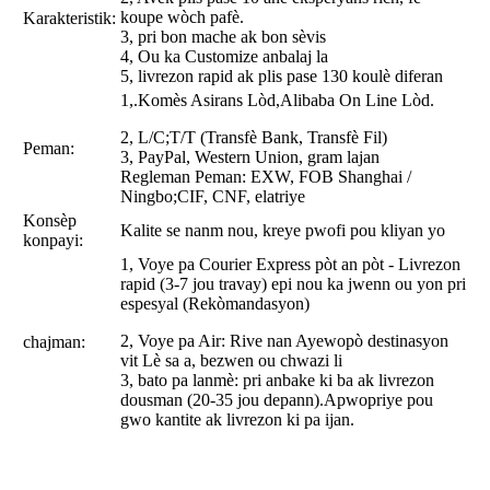
koupe wòch pafè.
Karakteristik:
3, pri bon mache ak bon sèvis
4, Ou ka Customize anbalaj la
5, livrezon rapid ak plis pase 130 koulè diferan
1,.Komès Asirans Lòd,Alibaba On Line Lòd.
2, L/C;T/T (Transfè Bank, Transfè Fil)
Peman:
3, PayPal, Western Union, gram lajan
Regleman Peman: EXW, FOB Shanghai /
Ningbo;CIF, CNF, elatriye
Konsèp
Kalite se nanm nou, kreye pwofi pou kliyan yo
konpayi:
1, Voye pa Courier Express pòt an pòt - Livrezon
rapid (3-7 jou travay) epi nou ka jwenn ou yon pri
espesyal (Rekòmandasyon)
2, Voye pa Air: Rive nan Ayewopò destinasyon
chajman:
vit Lè sa a, bezwen ou chwazi li
3, bato pa lanmè: pri anbake ki ba ak livrezon
dousman (20-35 jou depann).Apwopriye pou
gwo kantite ak livrezon ki pa ijan.