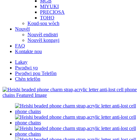
MGB
MIYUKI
PRECIOSA
TOHO
Koud-sou wòch
Nouvèl
Nouvèl endistri
Nouvèl konpayi
FAQ
Kontakte nou
Lakay
Pwodwi yo
Pwodwi pou Telefòn
Chèn telefòn