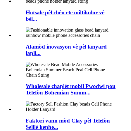
Hotsale pèl chèn ete miltikolor vè
bèl...
Alamòd inovasyon vè pèl lanyard
lapli...
Wholesale chaplèt mobil Pwodwi pou
Telefòn Bohemian Summ...
Faktori vann mòd Clay pèl Telefòn
Selilè kenbe...