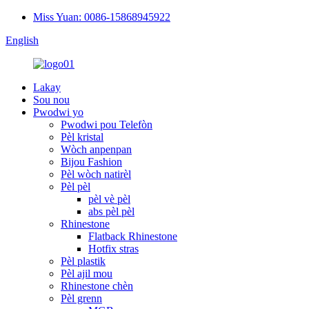
Miss Yuan: 0086-15868945922
English
Lakay
Sou nou
Pwodwi yo
Pwodwi pou Telefòn
Pèl kristal
Wòch anpenpan
Bijou Fashion
Pèl wòch natirèl
Pèl pèl
pèl vè pèl
abs pèl pèl
Rhinestone
Flatback Rhinestone
Hotfix stras
Pèl plastik
Pèl ajil mou
Rhinestone chèn
Pèl grenn