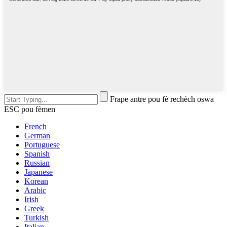
Frape antre pou fè rechèch oswa
ESC pou fèmen
French
German
Portuguese
Spanish
Russian
Japanese
Korean
Arabic
Irish
Greek
Turkish
Italian