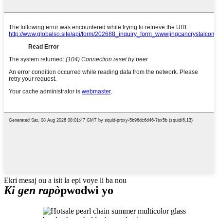
Ekri mesaj ou a isit la epi voye li ba nou
Ki gen rapò
pwodwi yo