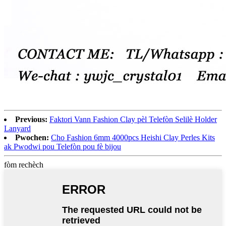
Previous:
Faktori Vann Fashion Clay pèl Telefòn Selilè Holder
Lanyard
Pwochen:
Cho Fashion 6mm 4000pcs Heishi Clay Perles Kits
ak Pwodwi pou Telefòn pou fè bijou
fòm rechèch