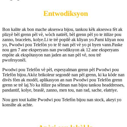
Entwodiksyon
Bon kalite ak bon mache akseswa bijou, tankou kèk akseswa fèt ak
plizyè bèl grenn pèl vè, wòch natirèl, bèl grenn pèl yo te itilize pou
zanno, bracelets, kolye.Li te trè popilè ak kliyan yo.Pami kliyan nou
yo, Pwodwi pou Telefòn yo te fè nan pèl vè yo pi byen vann.Paske
nou gen 7 ane eksperyans nan pwodiksyon ak 12 ane eksperyans
enpòte ak ekspòtasyon nan jaden an nan pèl vè, nou trè
pwofesyonèl.
Pwodwi pou Telefòn vè pèl, espesyalman grenn pèl Pwodwi pou
Telefòn bijou.Akòz brikoleur segondè nan pèl grenn, ki ka kòde nan
divès fòm ak modèl, aplikasyon an nan Pwodwi pou Telefòn grenn
grenn se trè laj.Yo ka itilize pa sèlman nan bijou tankou headdresses,
pandantif, kolye, braslè, zanno, men tou, nan rad, sache, elatriye.
Nou gen tout kalite Pwodwi pou Telefòn bijou nan stock, akeyi yo
konsilte ak achte.