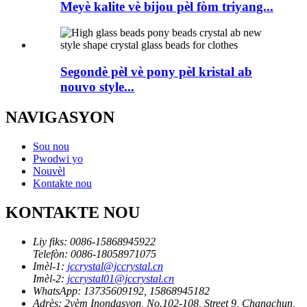
Meyè kalite vè bijou pèl fòm triyang...
Segondè pèl vè pony pèl kristal ab
nouvo style...
NAVIGASYON
Sou nou
Pwodwi yo
Nouvèl
Kontakte nou
KONTAKTE NOU
Liy fiks:
0086-15868945922
Telefòn:
0086-18058971075
Imèl-1:
jccrystal@jccrystal.cn
Imèl-2:
jccrystal01@jccrystal.cn
WhatsApp:
13735609192, 15868945182
Adrès:
2yèm Inondasyon, No.102-108, Street 9, Changchun,