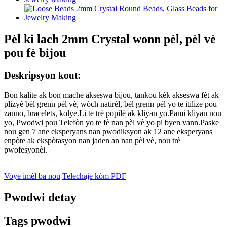
Pèl ki lach 2mm Crystal wonn pèl, pèl vè
pou fè bijou
Deskripsyon kout:
Bon kalite ak bon mache akseswa bijou, tankou kèk akseswa fèt ak
plizyè bèl grenn pèl vè, wòch natirèl, bèl grenn pèl yo te itilize pou
zanno, bracelets, kolye.Li te trè popilè ak kliyan yo.Pami kliyan nou
yo, Pwodwi pou Telefòn yo te fè nan pèl vè yo pi byen vann.Paske
nou gen 7 ane eksperyans nan pwodiksyon ak 12 ane eksperyans
enpòte ak ekspòtasyon nan jaden an nan pèl vè, nou trè
pwofesyonèl.
Voye imèl ba nou
Telechaje kòm PDF
Pwodwi detay
Tags pwodwi