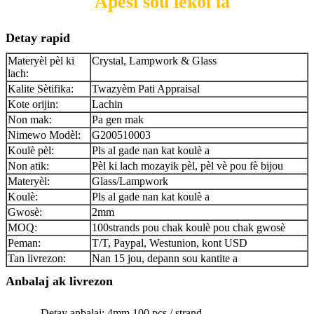
Apèsi sou lekòl la
Detay rapid
Materyèl pèl ki
Crystal, Lampwork & Glass
lach:
Kalite Sètifika:
Twazyèm Pati Appraisal
Kote orijin:
Lachin
Non mak:
Pa gen mak
Nimewo Modèl:
G200510003
Koulè pèl:
Pls al gade nan kat koulè a
Non atik:
Pèl ki lach mozayik pèl, pèl vè pou fè bijou
Materyèl:
Glass/Lampwork
Koulè:
Pls al gade nan kat koulè a
Gwosè:
2mm
MOQ:
100strands pou chak koulè pou chak gwosè
Peman:
T/T, Paypal, Westunion, kont USD
Tan livrezon:
Nan 15 jou, depann sou kantite a
Anbalaj ak livrezon
Detay anbalaj: 4mm 100 pcs / strand