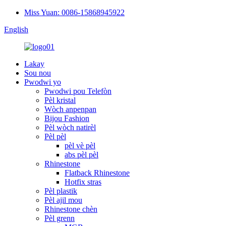
Miss Yuan: 0086-15868945922
English
Lakay
Sou nou
Pwodwi yo
Pwodwi pou Telefòn
Pèl kristal
Wòch anpenpan
Bijou Fashion
Pèl wòch natirèl
Pèl pèl
pèl vè pèl
abs pèl pèl
Rhinestone
Flatback Rhinestone
Hotfix stras
Pèl plastik
Pèl ajil mou
Rhinestone chèn
Pèl grenn