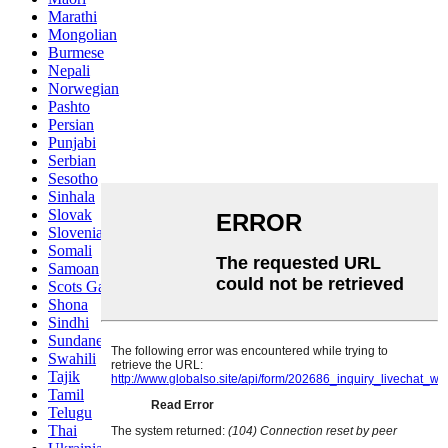
Marathi
Mongolian
Burmese
Nepali
Norwegian
Pashto
Persian
Punjabi
Serbian
Sesotho
Sinhala
Slovak
Slovenian
Somali
Samoan
Scots Gaelic
Shona
Sindhi
Sundanese
Swahili
Tajik
Tamil
Telugu
Thai