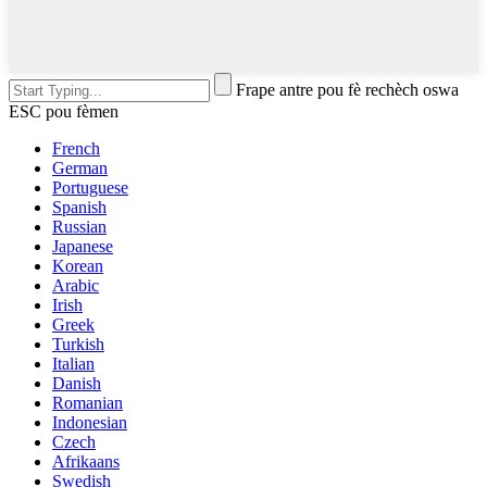
Frape antre pou fè rechèch oswa
ESC pou fèmen
French
German
Portuguese
Spanish
Russian
Japanese
Korean
Arabic
Irish
Greek
Turkish
Italian
Danish
Romanian
Indonesian
Czech
Afrikaans
Swedish