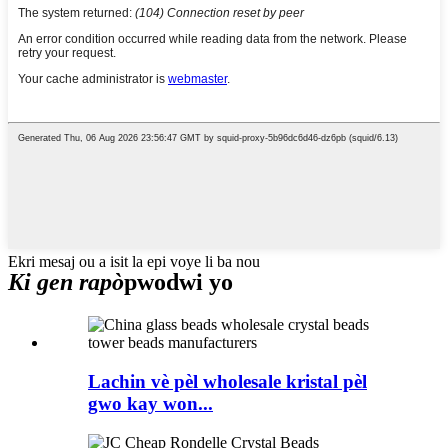
Ekri mesaj ou a isit la epi voye li ba nou
Ki gen rapò
pwodwi yo
Lachin vè pèl wholesale kristal pèl
gwo kay won...