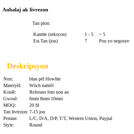
Anbalaj ak livrezon
Tan plon:
Kantite (seksyon)
1 - 5
> 5
Est.Tan (jou)
7
Pou yo negosye
Deskripsyon
Non:
blan pèl Howlite
Materyèl:
Wòch natirèl
Koulè:
Referans foto nou an
Gwosè:
6mm 8mm 10mm
MOQ:
20 fil
Tan livrezon:
7-15 jou
Peman:
L/C, D/A, D/P, T/T, Western Union, Paypal
Style:
Round