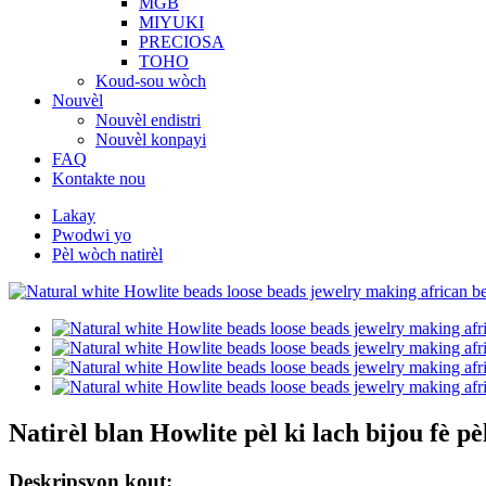
MGB
MIYUKI
PRECIOSA
TOHO
Koud-sou wòch
Nouvèl
Nouvèl endistri
Nouvèl konpayi
FAQ
Kontakte nou
Lakay
Pwodwi yo
Pèl wòch natirèl
Natirèl blan Howlite pèl ki lach bijou fè p
Deskripsyon kout: