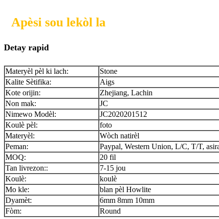
Apèsi sou lekòl la
Detay rapid
Materyèl pèl ki lach:
Stone
Kalite Sètifika:
Aigs
Kote orijin:
Zhejiang, Lachin
Non mak:
JC
Nimewo Modèl:
JC2020201512
Koulè pèl:
foto
Materyèl:
Wòch natirèl
Peman:
Paypal, Western Union, L/C, T/T, asi
MOQ:
20 fil
Tan livrezon::
7-15 jou
Koulè:
koulè
Mo kle:
blan pèl Howlite
Dyamèt:
6mm 8mm 10mm
Fòm:
Round