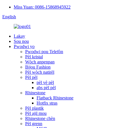
Miss Yuan: 0086-15868945922
English
Lakay
Sou nou
Pwodwi yo
Pwodwi pou Telefòn
Pèl kristal
Wòch anpenpan
Bijou Fashion
Pèl wòch natirèl
Pèl pèl
pèl vè pèl
abs pèl pèl
Rhinestone
Flatback Rhinestone
Hotfix stras
Pèl plastik
Pèl ajil mou
Rhinestone chèn
Pèl grenn