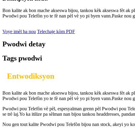
Bon kalite ak bon mache akseswa bijou, tankou kèk akseswa fèt ak plizy
Pwodwi pou Telefòn yo te fè nan pèl vè yo pi byen vann.Paske nou g
Voye imèl ba nou
Telechaje kòm PDF
Pwodwi detay
Tags pwodwi
Entwodiksyon
Bon kalite ak bon mache akseswa bijou, tankou kèk akseswa fèt ak plizy
Pwodwi pou Telefòn yo te fè nan pèl vè yo pi byen vann.Paske nou g
Pwodwi pou Telefòn vè pèl, espesyalman grenn pèl Pwodwi pou Telef
se trè laj.Yo ka itilize pa sèlman nan bijou tankou headdresses, pandant
Nou gen tout kalite Pwodwi pou Telefòn bijou nan stock, akeyi yo kon