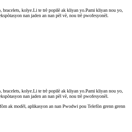
 bracelets, kolye.Li te trè popilè ak kliyan yo.Pami kliyan nou yo,
kspòtasyon nan jaden an nan pèl vè, nou trè pwofesyonèl.
 bracelets, kolye.Li te trè popilè ak kliyan yo.Pami kliyan nou yo,
kspòtasyon nan jaden an nan pèl vè, nou trè pwofesyonèl.
s fòm ak modèl, aplikasyon an nan Pwodwi pou Telefòn grenn grenn