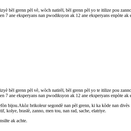
è bèl grenn pèl vè, wòch natirèl, bèl grenn pèl yo te itilize pou zanno,
en 7 ane eksperyans nan pwodiksyon ak 12 ane eksperyans enpòte ak e
è bèl grenn pèl vè, wòch natirèl, bèl grenn pèl yo te itilize pou zanno,
en 7 ane eksperyans nan pwodiksyon ak 12 ane eksperyans enpòte ak e
òn bijou.Akòz brikoleur segondè nan pèl grenn, ki ka kòde nan divè
if, kolye, braslè, zanno, men tou, nan rad, sache, elatriye.
silte ak achte.